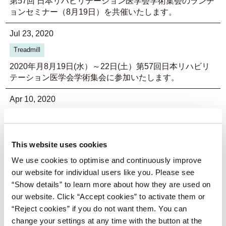
第57回 日本リハビリテーション医学会学術集会のランチ
ョンセミナー（8月19日）を共催いたします。
Jul 23, 2020
Treadmill
2020年月8月19日(水）～22日(土）第57回日本リハビリ
テーション医学会学術集会に参加いたします。
Apr 10, 2020
Treadmill
Automatic screw feeder
Announcement of the opening of the Sales headquarter in
Sendai-shi Miyagi-ken.
This website uses cookies
We use cookies to optimise and continuously improve
Jun 06, 2019
our website for individual users like you. Please see
Treadmill
“Show details” to learn more about how they are used on
our website. Click “Accept cookies” to activate them or
第56回 日本リハビリテーション医学会学術集会のランチ
ョンセミナー（6月14日）を共催いたします。
“Reject cookies” if you do not want them. You can
change your settings at any time with the button at the