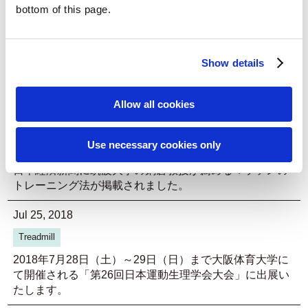
Jun 05, 2019
bottom of this page.
Treadmill
2019年6月10日～15日 第13回 国際リハビリテーション
Show details
医学会世界会議（ISPRM 2019）ならびに第56回 日本リ
ハビリテーション医学会学術集会（JARM2019）に出展
いたします。
Allow all cookies
Apr 05, 2019
Use necessary cookies only
Treadmill
日本経済新聞に筑波大学の鍋倉教授が薦めるマラソンの
トレーニング法が掲載されました。
Jul 25, 2018
Treadmill
2018年7月28日（土）～29日（日）まで大阪体育大学に
て開催される「第26回日本運動生理学会大会」に出展い
たします。