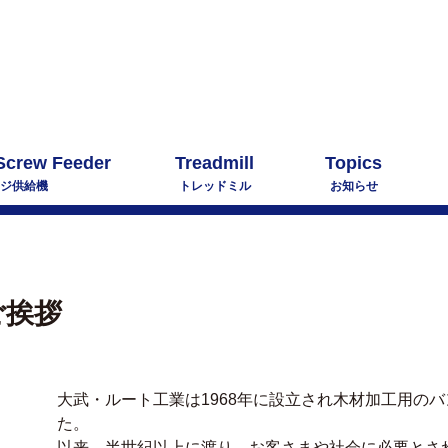
Screw Feeder
Treadmill
Topics
ジ供給機
トレッドミル
お知らせ
ご挨拶
大武・ルート工業は1968年に設立され木材加工用の
た。
以来、半世紀以上に渡り、お客さまや社会に必要とさ