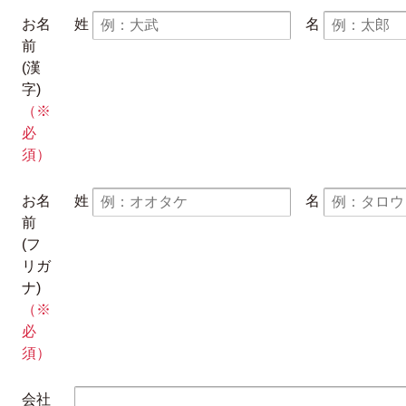
お名
姓
名
前
(漢
字)
（※
必
須）
お名
姓
名
前
(フ
リガ
ナ)
（※
必
須）
会社