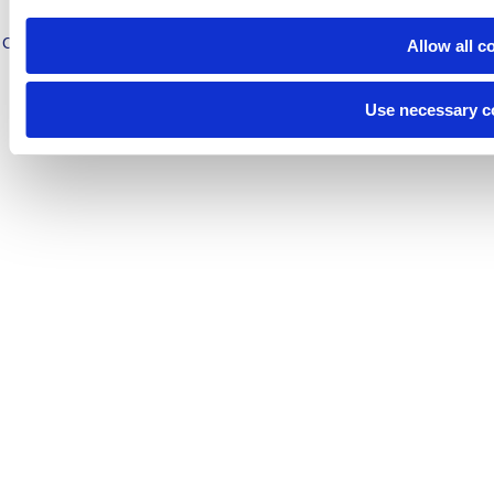
株式会社 大武・ルート工業
Copyright(C) OHTAKE-ROOT KOGYO CO., LTD ALL Rights Reserved.
Allow all c
Copyright(C) OHTAKE-ROOT KOGYO CO., LTD All Rights Reserved.
Use necessary c