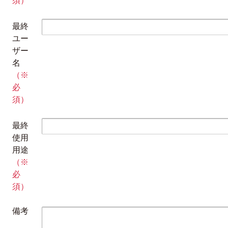
須）
最終
ユー
ザー
名
（※
必
須）
最終
使用
用途
（※
必
須）
備考