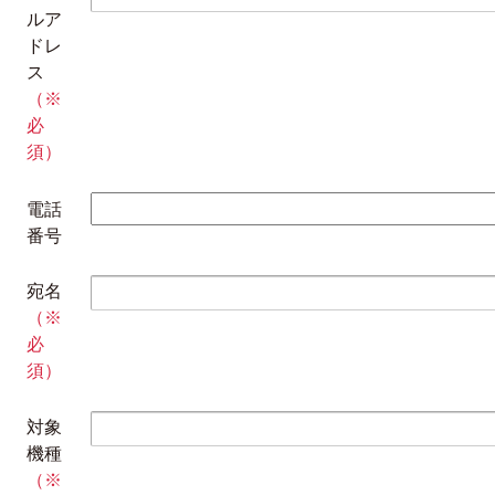
ルア
ドレ
ス
（※
必
須）
電話
番号
宛名
（※
必
須）
対象
機種
（※