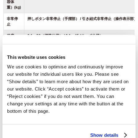
容体
重）(kg)
非常停
押しボタン非常停止（手摺部） / 引き紐式非常停止（操作表示部）
止
速度
0.1～36（標準仕様） / 0.1～45 (サーボ仕様）
(km/h)
傾斜(%)
無し
This website uses cookies
傾斜機能をご希望の場合は見積依頼に記載お願いいたします。
We use cookies to optimise and continuously improve
距離、
km、時・分・秒
our website for individual users like you. Please see
時間表
示
“Show details” to learn more about how they are used on
our website. Click “Accept cookies” to activate them or
設置条
床据置
“Reject cookies” if you do not want them. You can
件：設
置方法
change your settings at any time with the button at the
bottom of this page.
設置条
吊天仕様時：3.0m以上（最大傾斜時 高さ 2821）
件：天
井高さ
Show details