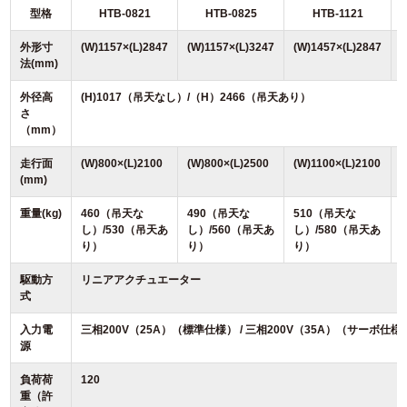
型格
HTB-0821
HTB-0825
HTB-1121
外形寸
(W)1157×(L)2847
(W)1157×(L)3247
(W)1457×(L)2847
(
法(mm)
外径高
(H)1017（吊天なし）/（H）2466（吊天あり）
さ
（mm）
走行面
(W)800×(L)2100
(W)800×(L)2500
(W)1100×(L)2100
(
(mm)
重量(kg)
460（吊天な
490（吊天な
510（吊天な
し）/530（吊天あ
し）/560（吊天あ
し）/580（吊天あ
り）
り）
り）
駆動方
リニアアクチュエーター
式
入力電
三相200V（25A）（標準仕様） / 三相200V（35A）（サーボ仕様
源
負荷荷
120
重（許