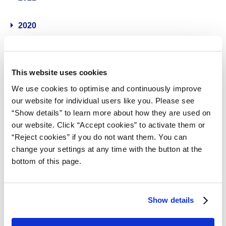
2020
2019
This website uses cookies
2018
We use cookies to optimise and continuously improve
our website for individual users like you. Please see
2017
“Show details” to learn more about how they are used on
our website. Click “Accept cookies” to activate them or
2016
“Reject cookies” if you do not want them. You can
change your settings at any time with the button at the
bottom of this page.
2015
2014
Show details