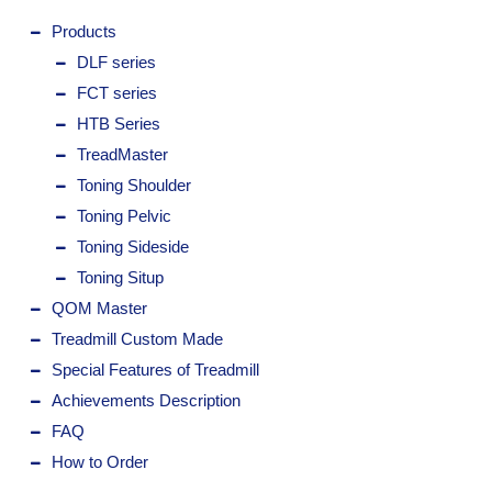
Products
DLF series
FCT series
HTB Series
TreadMaster
Toning Shoulder
Toning Pelvic
Toning Sideside
Toning Situp
QOM Master
Treadmill Custom Made
Special Features of Treadmill
Achievements Description
FAQ
How to Order