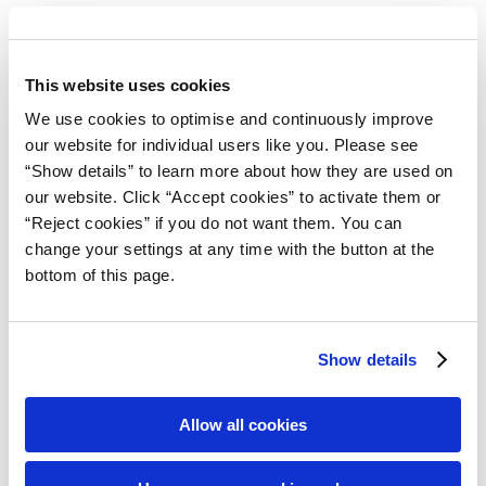
2018
This website uses cookies
2017
We use cookies to optimise and continuously improve
our website for individual users like you. Please see
2016
“Show details” to learn more about how they are used on
our website. Click “Accept cookies” to activate them or
2015
“Reject cookies” if you do not want them. You can
change your settings at any time with the button at the
2014
bottom of this page.
Contact
Show details
Allow all cookies