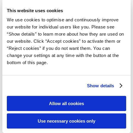
This website uses cookies
製品ラインアップ
We use cookies to optimise and continuously improve
our website for individual users like you. Please see
特長
“Show details” to learn more about how they are used on
our website. Click “Accept cookies” to activate them or
自動ネジ供給機 特注品例
“Reject cookies” if you do not want them. You can
change your settings at any time with the button at the
実績紹介
bottom of this page.
ダウンロード
Show details
FAQ よくある質問
Allow all cookies
お問い合わせ
Use necessary cookies only