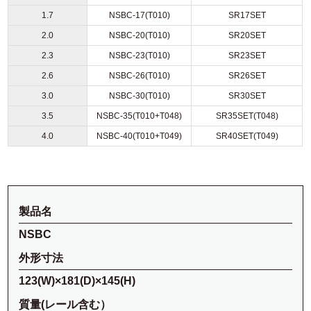
1.7
NSBC-17(T010)
SR17SET
2.0
NSBC-20(T010)
SR20SET
2.3
NSBC-23(T010)
SR23SET
2.6
NSBC-26(T010)
SR26SET
3.0
NSBC-30(T010)
SR30SET
3.5
NSBC-35(T010+T048)
SR35SET(T048)
4.0
NSBC-40(T010+T049)
SR40SET(T049)
製品名
NSBC
外形寸法
123(W)×181(D)×145(H)
質量(レール含む）