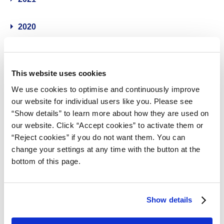
2020
2019
This website uses cookies
2018
We use cookies to optimise and continuously improve
our website for individual users like you. Please see
2017
“Show details” to learn more about how they are used on
our website. Click “Accept cookies” to activate them or
2016
“Reject cookies” if you do not want them. You can
change your settings at any time with the button at the
bottom of this page.
2015
2014
Show details