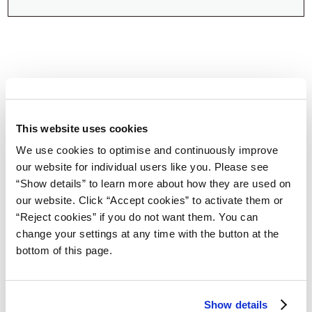
This website uses cookies
Automatic
We use cookies to optimise and continuously improve
Screw Feeder
our website for individual users like you. Please see
“Show details” to learn more about how they are used on
our website. Click “Accept cookies” to activate them or
自動ネジ供給機
“Reject cookies” if you do not want them. You can
change your settings at any time with the button at the
製品ラインアップ
bottom of this page.
特長
Show details
自動ネジ供給機 特注品例