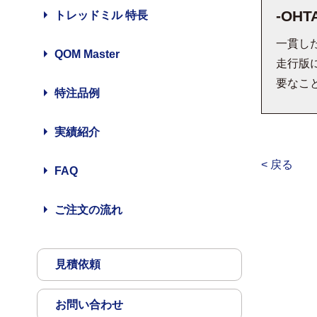
-OH
トレッドミル 特長
一貫し
QOM Master
走行版
要なこ
特注品例
実績紹介
< 戻る
FAQ
ご注文の流れ
見積依頼
お問い合わせ